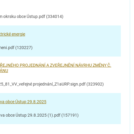
ím okrsku obce Ústup.pdf (334014)
trické energie
eni.pdf (120227)
EŘEJNÉHO PROJEDNÁNÍ A ZVEŘEJNĚNÍ NÁVRHU ZMĚNY Č.
LÁNU
_81_VV_veřejné projednání_Z1aURP.sign.pdf (323902)
tva obce Ústup 29.8.2025
tva obce Ústup 29.8.2025 (1).pdf (157191)