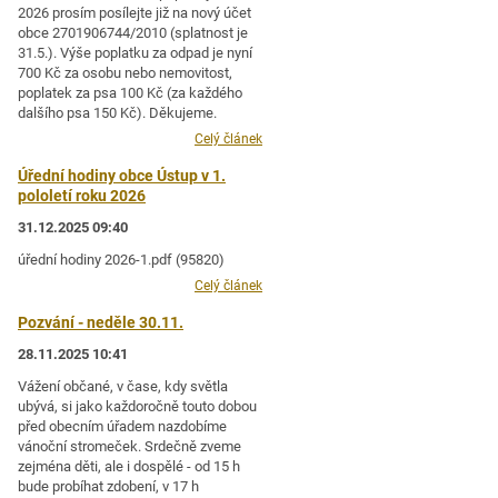
2026 prosím posílejte již na nový účet
obce 2701906744/2010 (splatnost je
31.5.). Výše poplatku za odpad je nyní
700 Kč za osobu nebo nemovitost,
poplatek za psa 100 Kč (za každého
dalšího psa 150 Kč). Děkujeme.
Celý článek
Úřední hodiny obce Ústup v 1.
pololetí roku 2026
31.12.2025 09:40
úřední hodiny 2026-1.pdf (95820)
Celý článek
Pozvání - neděle 30.11.
28.11.2025 10:41
Vážení občané, v čase, kdy světla
ubývá, si jako každoročně touto dobou
před obecním úřadem nazdobíme
vánoční stromeček. Srdečně zveme
zejména děti, ale i dospělé - od 15 h
bude probíhat zdobení, v 17 h