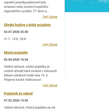
největší pravděpodobností bylo
omezení nebo zrušení krajského
regionálního vysílání. ČT Brno a...
Celý článek
Úřední hodiny v době prázdnin
03.07.2026 22:30
31.7., 14.8., 28.8.
Celý článek
Místní poplatky
02.04.2026 16:34
Vážení občané, místní poplatky je
možné uhradit také osobně v hotovosti
během úředních hodin dne 10. 4.
Přejeme hezké Velikonoce!
Celý článek
Poplatek za odpad
07.02.2026 13:55
Vážení občané, místní poplatky za rok