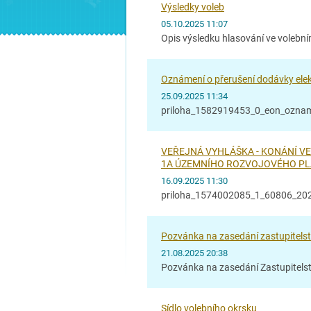
Výsledky voleb
05.10.2025 11:07
Opis výsledku hlasování ve volebn
Oznámení o přerušení dodávky elek
25.09.2025 11:34
priloha_1582919453_0_eon_oznam
VEŘEJNÁ VYHLÁŠKA - KONÁNÍ V
1A ÚZEMNÍHO ROZVOJOVÉHO P
16.09.2025 11:30
priloha_1574002085_1_60806_2025
Pozvánka na zasedání zastupitels
21.08.2025 20:38
Pozvánka na zasedání Zastupitels
Sídlo volebního okrsku