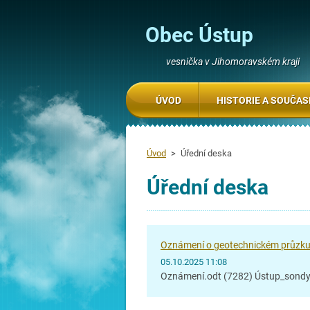
Obec Ústup
vesnička v Jihomoravském kraji
ÚVOD
HISTORIE A SOUČA
Úvod
>
Úřední deska
Úřední deska
Oznámení o geotechnickém průzk
05.10.2025 11:08
Oznámení.odt (7282) Ústup_sondy