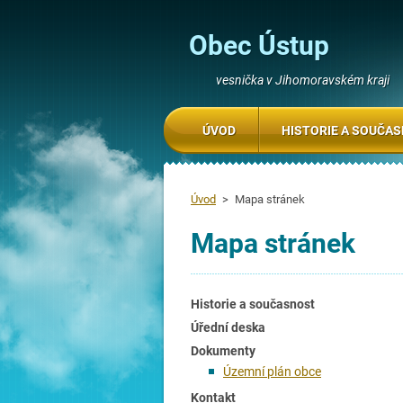
Obec Ústup
vesnička v Jihomoravském kraji
ÚVOD
HISTORIE A SOUČA
Úvod
>
Mapa stránek
Mapa stránek
Historie a současnost
Úřední deska
Dokumenty
Územní plán obce
Kontakt