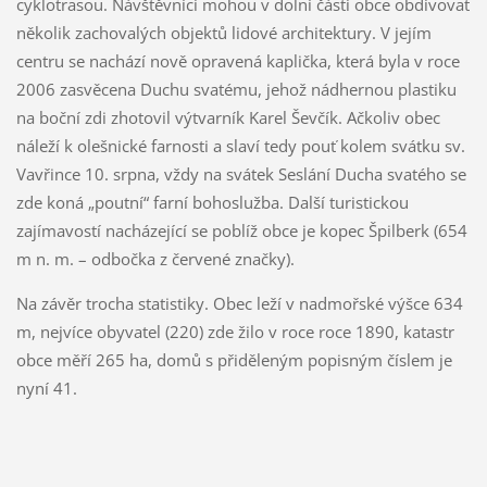
cyklotrasou. Návštěvníci mohou v dolní části obce obdivovat
několik zachovalých objektů lidové architektury. V jejím
centru se nachází nově opravená kaplička, která byla v roce
2006 zasvěcena Duchu svatému, jehož nádhernou plastiku
na boční zdi zhotovil výtvarník Karel Ševčík. Ačkoliv obec
náleží k olešnické farnosti a slaví tedy pouť kolem svátku sv.
Vavřince 10. srpna, vždy na svátek Seslání Ducha svatého se
zde koná „poutní“ farní bohoslužba. Další turistickou
zajímavostí nacházející se poblíž obce je kopec Špilberk (654
m n. m. – odbočka z červené značky).
Na závěr trocha statistiky. Obec leží v nadmořské výšce 634
m, nejvíce obyvatel (220) zde žilo v roce roce 1890, katastr
obce měří 265 ha, domů s přiděleným popisným číslem je
nyní 41.