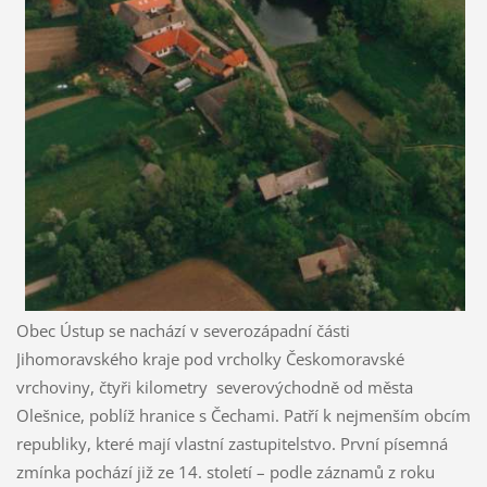
Obec Ústup se nachází v severozápadní části
Jihomoravského kraje pod vrcholky Českomoravské
vrchoviny, čtyři kilometry severovýchodně od města
Olešnice, poblíž hranice s Čechami. Patří k nejmenším obcím
republiky, které mají vlastní zastupitelstvo. První písemná
zmínka pochází již ze 14. století – podle záznamů z roku