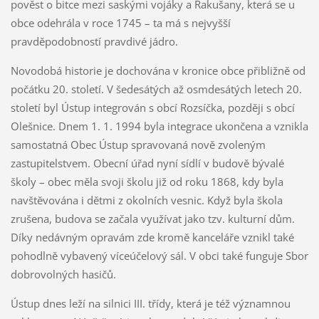
pověst o bitce mezi saskými vojáky a Rakušany, která se u
obce odehrála v roce 1745 – ta má s nejvyšší
pravděpodobností pravdivé jádro.
Novodobá historie je dochována v kronice obce přibližně od
počátku 20. století. V šedesátých až osmdesátých letech 20.
století byl Ústup integrován s obcí Rozsíčka, později s obcí
Olešnice. Dnem 1. 1. 1994 byla integrace ukončena a vznikla
samostatná Obec Ústup spravovaná nově zvoleným
zastupitelstvem. Obecní úřad nyní sídlí v budově bývalé
školy – obec měla svoji školu již od roku 1868, kdy byla
navštěvována i dětmi z okolních vesnic. Když byla škola
zrušena, budova se začala využívat jako tzv. kulturní dům.
Díky nedávným opravám zde kromě kanceláře vznikl také
pohodlně vybavený víceúčelový sál. V obci také funguje Sbor
dobrovolných hasičů.
Ústup dnes leží na silnici III. třídy, která je též významnou