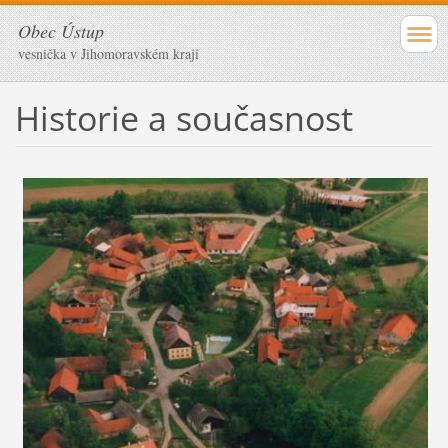
Obec Ústup
vesnička v Jihomoravském kraji
Historie a současnost