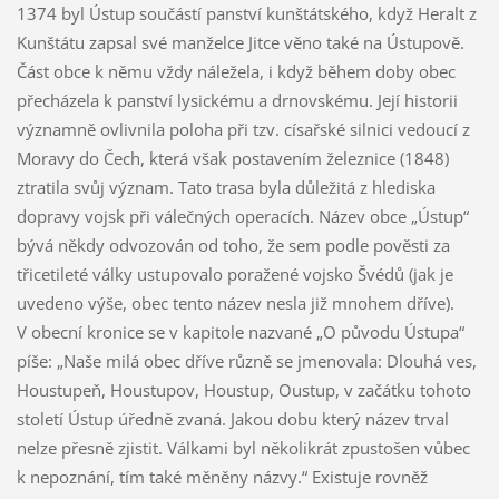
1374 byl Ústup součástí panství kunštátského, když Heralt z
Kunštátu zapsal své manželce Jitce věno také na Ústupově.
Část obce k němu vždy náležela, i když během doby obec
přecházela k panství lysickému a drnovskému. Její historii
významně ovlivnila poloha při tzv. císařské silnici vedoucí z
Moravy do Čech, která však postavením železnice (1848)
ztratila svůj význam. Tato trasa byla důležitá z hlediska
dopravy vojsk při válečných operacích. Název obce „Ústup“
bývá někdy odvozován od toho, že sem podle pověsti za
třicetileté války ustupovalo poražené vojsko Švédů (jak je
uvedeno výše, obec tento název nesla již mnohem dříve).
V obecní kronice se v kapitole nazvané „O původu Ústupa“
píše: „Naše milá obec dříve různě se jmenovala: Dlouhá ves,
Houstupeň, Houstupov, Houstup, Oustup, v začátku tohoto
století Ústup úředně zvaná. Jakou dobu který název trval
nelze přesně zjistit. Válkami byl několikrát zpustošen vůbec
k nepoznání, tím také měněny názvy.“ Existuje rovněž