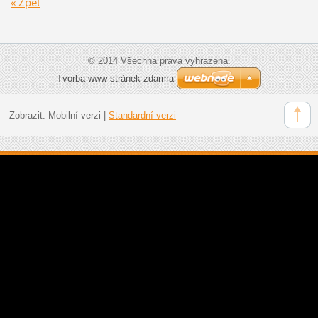
« Zpět
© 2014 Všechna práva vyhrazena.
Tvorba www stránek zdarma
Zobrazit:
Mobilní verzi
|
Standardní verzi