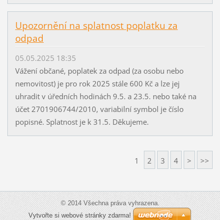
Upozornění na splatnost poplatku za
odpad
05.05.2025 18:35
Vážení občané, poplatek za odpad (za osobu nebo
nemovitost) je pro rok 2025 stále 600 Kč a lze jej
uhradit v úředních hodinách 9.5. a 23.5. nebo také na
účet 2701906744/2010, variabilní symbol je číslo
popisné. Splatnost je k 31.5. Děkujeme.
1
2
3
4
>
>>
© 2014 Všechna práva vyhrazena.
Vytvořte si webové stránky zdarma!