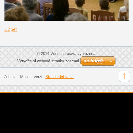
« Zpět
© 2014 Všechna práva vyhrazena.
Vytvořte si webové stránky zdarma!
Zobrazit:
Mobilní verzi
|
Standardní verzi