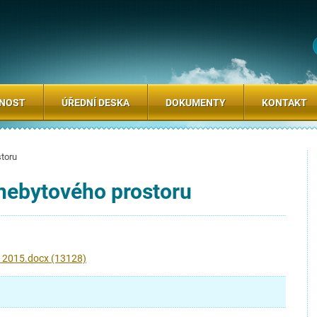
SNOST
ÚŘEDNÍ DESKA
DOKUMENTY
KONTAKT
toru
nebytového prostoru
 2015.docx (13128)