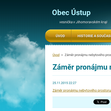
Obec Ústup
vesnička v Jihomoravském kraji
ÚVOD
HISTORIE A SOUČA
Úvod
>
Záměr pronájmu nebytového pros
Záměr pronájmu 
25.11.2015 22:27
Záměr pronájmu nebytového prostoru