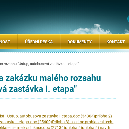
SNOST
ÚŘEDNÍ DESKA
DOKUMENTY
KONTAKT
o rozsahu "Ústup, autobusová zastávka I. etapa"
na zakázku malého rozsahu
á zastávka I. etapa"
i list - Ustup, autobusova zastavka I.etapa.doc (34304)
priloha 2) -
zastavka I.etapa.doc (25600)
Priloha 3) - cestne prohlaseni tech.
ohlaseni - jine kvalifikace.doc (27136)
priloha 5)
priloha 5) navrh