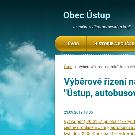
Obec Ústup
vesnička v Jihomoravském kraji
ÚVOD
HISTORIE A SOUČA
Úvod
>
Výběrové řízení na zakázku maléh
Výběrové řízení 
"Ústup, autobusov
23.09.2019 18:05
Výzva.pdf (5956157)
priloha 1) - kryc
cestne prohlaseni Ustup, autobusova 
kval.doc (24064)
priloha 4) - cestne pr