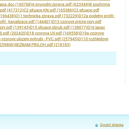
tapa.doc (160768)
A pruvodni zprava.pdf (623344)
B souhrnna
.pdf (417312)
C2 situace KN.pdf (165386)
C3 situace.pdf
 (196438)
D11 technicka zprava.pdf (732229)
D12a podelny profil -
fil - kanalizace.pdf (144401)
D13 vzorove pricne rezy.pdf
rezy.pdf (139143)
D15 situace obrub.pdf (138077)
D16 lapac
S.pdf (202420)
D18 vzorova UV.pdf (169558)
D19a vzorove
 vzorove ulozeni potrubi - PVC.pdf (257945)
D110 rozhledove
(259806)
SEZNAM PRILOH.pdf (218183)
Úvodní stránka