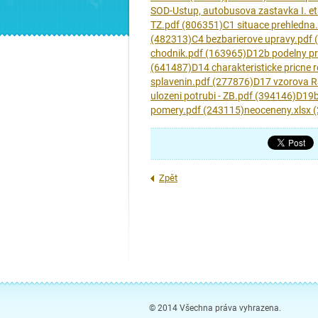
SOD-Ustup, autobusova zastavka I. e
TZ.pdf (806351)
C1 situace prehledna
(482313)
C4 bezbarierove upravy.pdf
chodnik.pdf (163965)
D12b podelny pro
(641487)
D14 charakteristicke pricne 
splavenin.pdf (277876)
D17 vzorova R
ulozeni potrubi - ZB.pdf (394146)
D19b
pomery.pdf (243115)
neoceneny.xlsx 
Zpět
© 2014 Všechna práva vyhrazena.