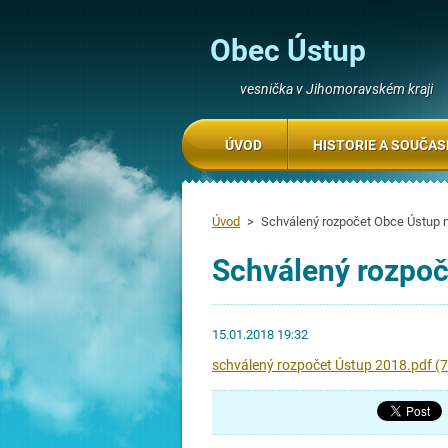
Obec Ústup
vesnička v Jihomoravském kraji
ÚVOD
HISTORIE A SOUČA
Úvod
>
Schválený rozpočet Obce Ústup 
Schválený rozpoč
15.01.2018 19:32
schválený rozpočet Ústup 2018.pdf (