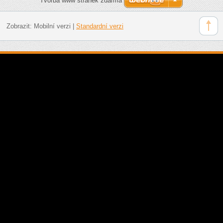
Tvorba www stránek zdarma
Zobrazit:
Mobilní verzi
|
Standardní verzi