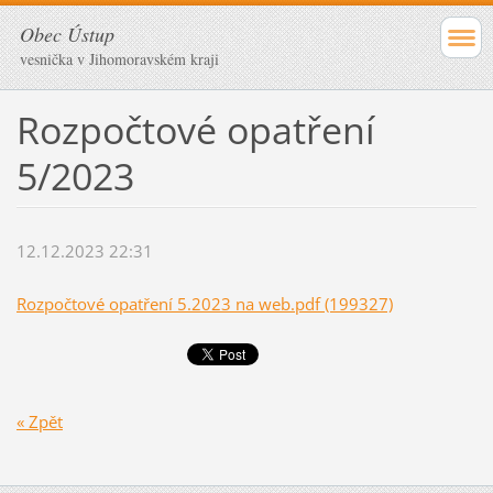
Obec Ústup
vesnička v Jihomoravském kraji
Rozpočtové opatření
5/2023
12.12.2023 22:31
Rozpočtové opatření 5.2023 na web.pdf (199327)
« Zpět