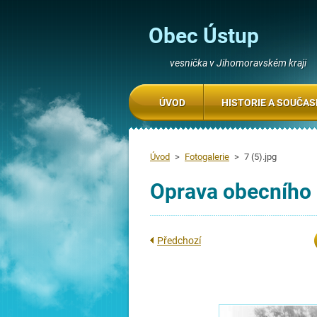
Obec Ústup
vesnička v Jihomoravském kraji
ÚVOD
HISTORIE A SOUČA
Úvod
>
Fotogalerie
>
7 (5).jpg
Oprava obecního 
Předchozí