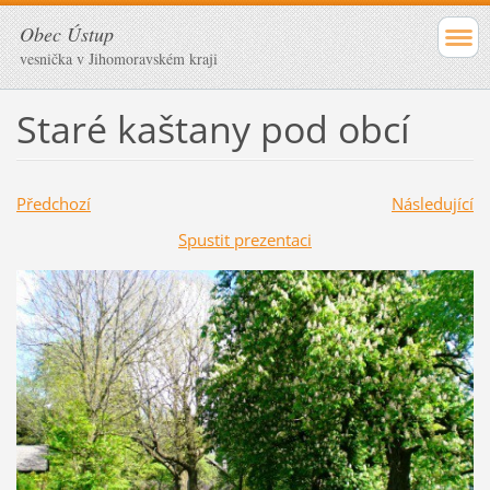
Obec Ústup
vesnička v Jihomoravském kraji
Staré kaštany pod obcí
Předchozí
Následující
Spustit prezentaci