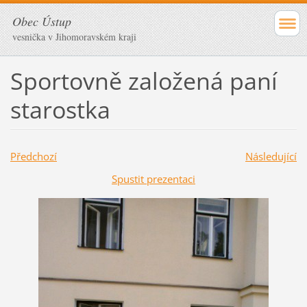
Obec Ústup
vesnička v Jihomoravském kraji
Sportovně založená paní
starostka
Předchozí
Následující
Spustit prezentaci