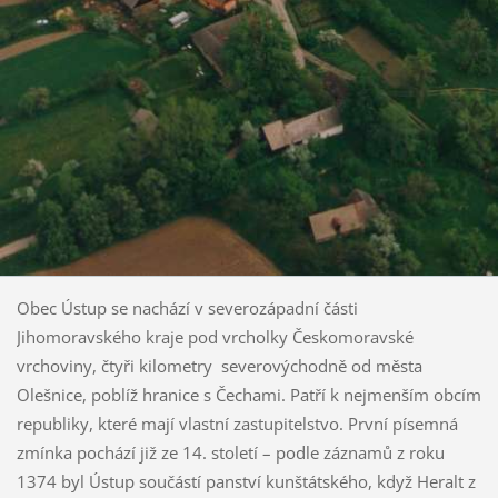
Obec Ústup se nachází v severozápadní části
Jihomoravského kraje pod vrcholky Českomoravské
vrchoviny, čtyři kilometry severovýchodně od města
Olešnice, poblíž hranice s Čechami. Patří k nejmenším obcím
republiky, které mají vlastní zastupitelstvo. První písemná
zmínka pochází již ze 14. století – podle záznamů z roku
1374 byl Ústup součástí panství kunštátského, když Heralt z