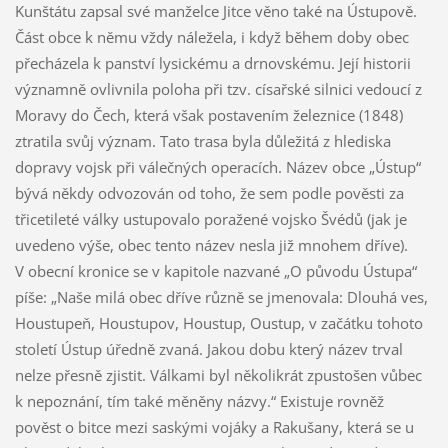
Kunštátu zapsal své manželce Jitce věno také na Ústupově.
Část obce k němu vždy náležela, i když během doby obec
přecházela k panství lysickému a drnovskému. Její historii
významně ovlivnila poloha při tzv. císařské silnici vedoucí z
Moravy do Čech, která však postavením železnice (1848)
ztratila svůj význam. Tato trasa byla důležitá z hlediska
dopravy vojsk při válečných operacích. Název obce „Ústup“
bývá někdy odvozován od toho, že sem podle pověsti za
třicetileté války ustupovalo poražené vojsko Švédů (jak je
uvedeno výše, obec tento název nesla již mnohem dříve).
V obecní kronice se v kapitole nazvané „O původu Ústupa“
píše: „Naše milá obec dříve různě se jmenovala: Dlouhá ves,
Houstupeň, Houstupov, Houstup, Oustup, v začátku tohoto
století Ústup úředně zvaná. Jakou dobu který název trval
nelze přesně zjistit. Válkami byl několikrát zpustošen vůbec
k nepoznání, tím také měněny názvy.“ Existuje rovněž
pověst o bitce mezi saskými vojáky a Rakušany, která se u