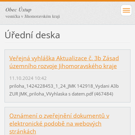
Obec Ústup
vesnička v Jihomoravském kraji
Úřední deska
Veřejná vyhláška Aktualizace č. 3b Zásad
územního rozvoje Jihomoravského kraje
11.10.2024 10:42
priloha_1424228453_1_24_JMK 142918_Vydani A3b
ZUR JMK_priloha_VVyhlaska s datem.pdf (467484)
Oznámení o zveřejnění dokumentů v
elektronické podobě na webových
stránkách