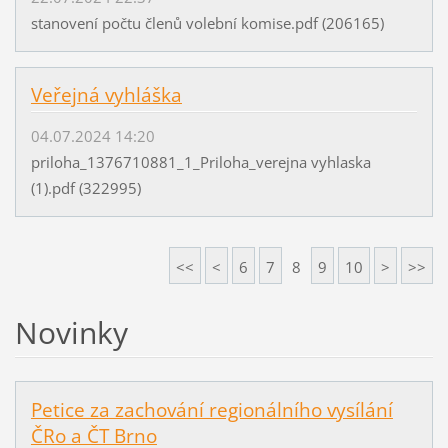
stanovení počtu členů volební komise.pdf (206165)
Veřejná vyhláška
04.07.2024 14:20
priloha_1376710881_1_Priloha_verejna vyhlaska
(1).pdf (322995)
<<
<
6
7
8
9
10
>
>>
Novinky
Petice za zachování regionálního vysílání
ČRo a ČT Brno