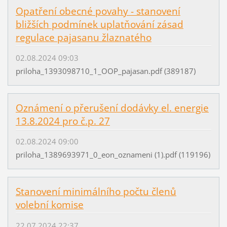
Opatření obecné povahy - stanovení
bližších podmínek uplatňování zásad
regulace pajasanu žlaznatého
02.08.2024 09:03
priloha_1393098710_1_OOP_pajasan.pdf (389187)
Oznámení o přerušení dodávky el. energie
13.8.2024 pro č.p. 27
02.08.2024 09:00
priloha_1389693971_0_eon_oznameni (1).pdf (119196)
Stanovení minimálního počtu členů
volební komise
22.07.2024 22:37