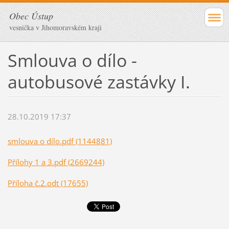
Obec Ústup
vesnička v Jihomoravském kraji
Smlouva o dílo -
autobusové zastávky I.
28.10.2019 17:37
smlouva o dílo.pdf (1144881)
Přílohy 1 a 3.pdf (2669244)
Příloha č.2.odt (17655)