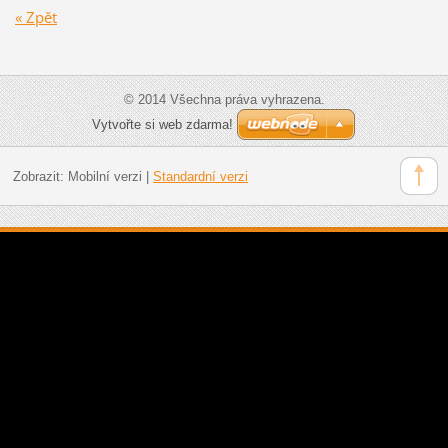
« Zpět
© 2014 Všechna práva vyhrazena.
Vytvořte si web zdarma!
Zobrazit:
Mobilní verzi
|
Standardní verzi