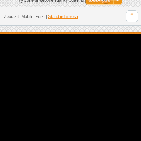
Vytvořte si webové stránky zdarma!
Zobrazit:
Mobilní verzi
|
Standardní verzi