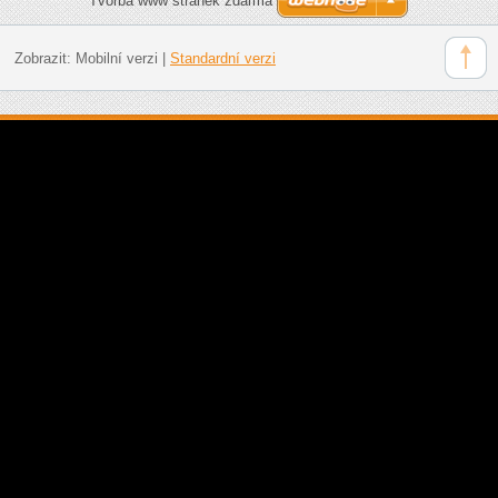
Tvorba www stránek zdarma
Zobrazit:
Mobilní verzi
|
Standardní verzi