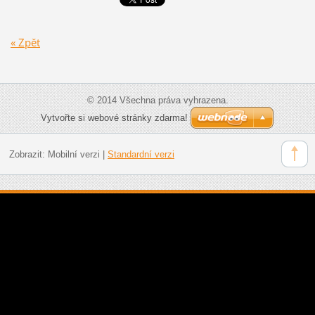
« Zpět
© 2014 Všechna práva vyhrazena.
Vytvořte si webové stránky zdarma!
Zobrazit:
Mobilní verzi
|
Standardní verzi