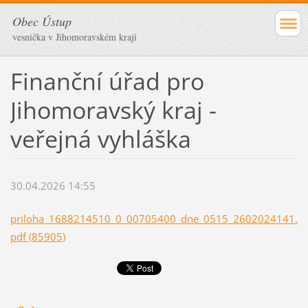
Obec Ústup
vesnička v Jihomoravském kraji
Finanční úřad pro
Jihomoravský kraj -
veřejná vyhláška
30.04.2026 14:55
priloha_1688214510_0_00705400_dne_0515_2602024141.
pdf (85905)