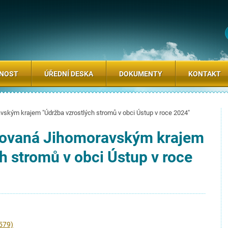
SNOST
ÚŘEDNÍ DESKA
DOKUMENTY
KONTAKT
ským krajem "Údržba vzrostlých stromů v obci Ústup v roce 2024"
covaná Jihomoravským krajem
h stromů v obci Ústup v roce
579)