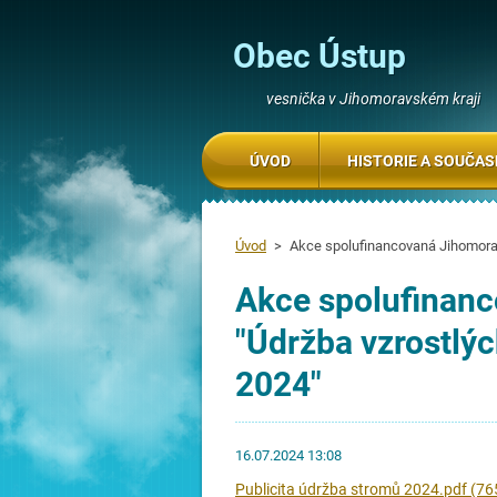
Obec Ústup
vesnička v Jihomoravském kraji
ÚVOD
HISTORIE A SOUČA
Úvod
>
Akce spolufinancovaná Jihomorav
Akce spolufinan
"Údržba vzrostlýc
2024"
16.07.2024 13:08
Publicita údržba stromů 2024.pdf (76