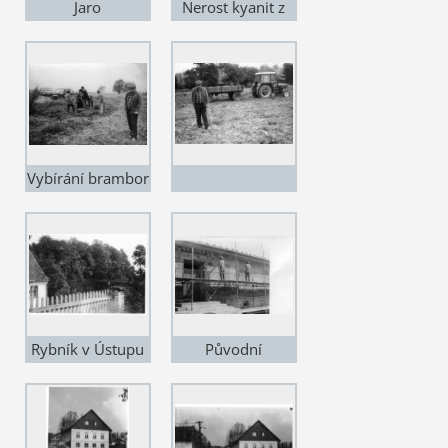
Jaro
Nerost kyanit z
lokality u Ústupa
Vybírání brambor
Rybník v Ústupu
Původní
ústupská škola