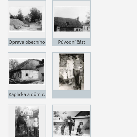
Oprava obecního
Původní část
úřadu (staré
stavby č. 14
školy) 3
Kaplička a dům č.
14 (dnes již
nejsou
propojeny)