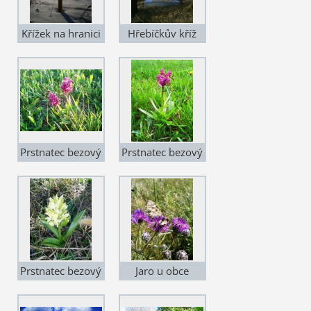
Křížek na hranici
Hřebíčkův kříž
olešnické farnosti
(na stejném místě
u Ústupa
byl původní
dřevěný)
Prstnatec bezový
Prstnatec bezový
2
Prstnatec bezový
Jaro u obce
3