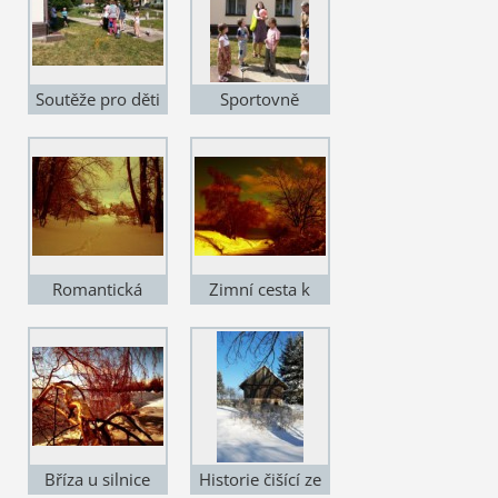
Soutěže pro děti
Sportovně
na návsi
založená paní
starostka
Romantická
Zimní cesta k
zákoutí pod obcí
Rozsíčce
Bříza u silnice
Historie čišící ze