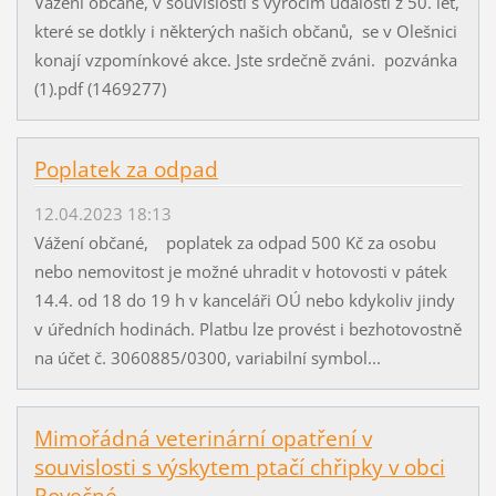
Vážení občané, v souvislosti s výročím událostí z 50. let,
které se dotkly i některých našich občanů, se v Olešnici
konají vzpomínkové akce. Jste srdečně zváni. pozvánka
(1).pdf (1469277)
Poplatek za odpad
12.04.2023 18:13
Vážení občané, poplatek za odpad 500 Kč za osobu
nebo nemovitost je možné uhradit v hotovosti v pátek
14.4. od 18 do 19 h v kanceláři OÚ nebo kdykoliv jindy
v úředních hodinách. Platbu lze provést i bezhotovostně
na účet č. 3060885/0300, variabilní symbol...
Mimořádná veterinární opatření v
souvislosti s výskytem ptačí chřipky v obci
Rovečné