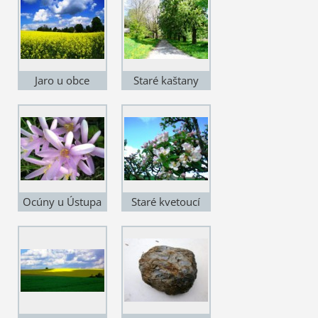
Jaro u obce
Staré kaštany
pod obcí
Ocúny u Ústupa
Staré kvetoucí
jabloně u obce