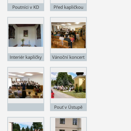
Poutníci v KD
Před kapličkou
Interiér kapličky
Vánoční koncert
a výstava obrazů
2013
Pouť v Ústupě