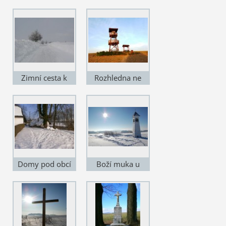
nad obcí
staveb
Zimní cesta k
Rozhledna ne
Veselce
Zelenkově kopci
Domy pod obcí
Boží muka u
Ústupa