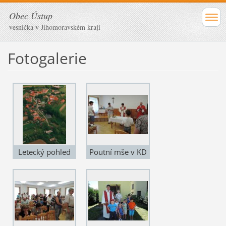
Obec Ústup
vesnička v Jihomoravském kraji
Fotogalerie
Letecký pohled
Poutní mše v KD
na obec