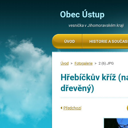
Obec Ústup
vesnička v Jihomoravském kraji
ÚVOD
HISTORIE A SOUČA
Úvod
>
Fotogalerie
>
2 (6).JPG
Hřebíčkův kříž (n
dřevěný)
Předchozí